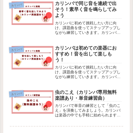
ょう。
カリンバで同じ音を連続で出
カリンバ
そう！素早く音を鳴らしてみ
よう
カリンバに初めて挑戦したい方に向
け、課題曲を使ってステップアップし
ながら練習していきます。カリンバは
楽器の中でも手軽なので、興味がある
方はぜひやってみましょう。今回は素
早く続けて音を出してみます。
カリンバは初めての楽器にお
カリンバ
すすめ！音を出して楽しも
う！
カリンバに初めて挑戦したい方に向
け、課題曲を使ってステップアップし
ながら練習していきます。カリンバは
楽器の中でも手軽なので、興味がある
方はぜひやってみましょう。今回はカ
リンバ専用の楽譜の見方を確認し、音
虫のこえ（カリンバ専用無料
カリンバ
を鳴らしてみます。
楽譜あり・単音練習曲）
カリンバで単音の練習として「虫のこ
え」を演奏してみましょう。カリンバ
は楽器の中でも手軽に始められます。
カリンバ専用の無料楽譜も用意したの
で、興味がある方はぜひやってみまし
ょう。