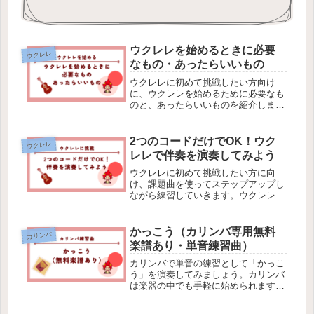
ウクレレを始めるときに必要
ウクレレ
なもの・あったらいいもの
ウクレレに初めて挑戦したい方向け
に、ウクレレを始めるために必要なも
のと、あったらいいものを紹介しま
す。ウクレレは楽器の中でも手軽なの
で、興味がある方はぜひやってみまし
ょう。
2つのコードだけでOK！ウク
ウクレレ
レレで伴奏を演奏してみよう
ウクレレに初めて挑戦したい方に向
け、課題曲を使ってステップアップし
ながら練習していきます。ウクレレは
楽器の中でも手軽なので、興味がある
方はぜひやってみましょう。今回は2
つのコードを使って「ぶんぶんぶん」
かっこう（カリンバ専用無料
カリンバ
の伴奏をしてみます。
楽譜あり・単音練習曲）
カリンバで単音の練習として「かっこ
う」を演奏してみましょう。カリンバ
は楽器の中でも手軽に始められます。
カリンバ専用の無料楽譜も用意したの
で、興味がある方はぜひやってみまし