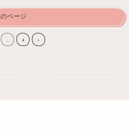
次のページ
次
…
4
へ